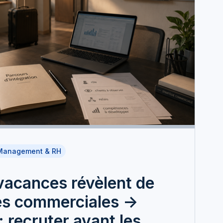
Management & RH
vacances révèlent de
tés commerciales ->
: recruter avant les