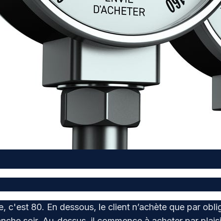
que, c'est 80. En dessous, le client n’achète que par o
che soir. Au-dessus, il commence à acheter par plaisir