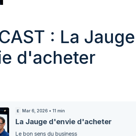
DCAST : La Jauge
ie d'acheter
Mar 6, 2026
•
11
min
E
La Jauge d'envie d'acheter
Le bon sens du business