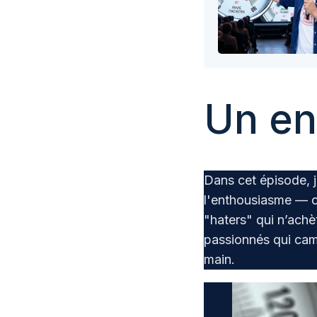
Un en-
Dans cet épisode, 
l'enthousiasme — ou
"haters" qui n’achè
passionnés qui cam
main.