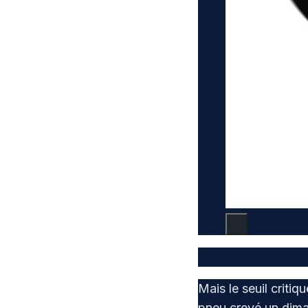
Mais le seuil criti
pneu crevé un diman