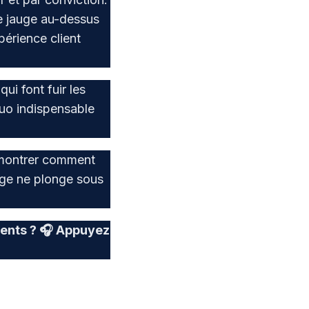
te jauge au-dessus
périence client
ui font fuir les
duo indispensable
s montrer comment
uge ne plonge sous
ients ? 🎧 Appuyez