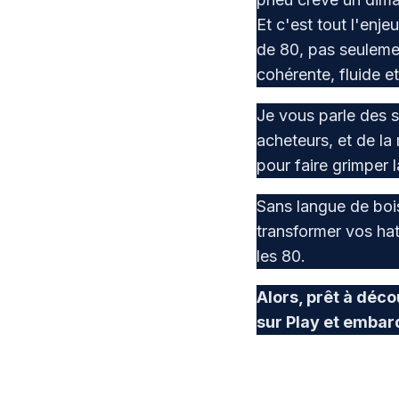
Et c'est tout l'en
de 80, pas seulemen
cohérente, fluide e
Je vous parle des si
acheteurs, et de la
pour faire grimper l
Sans langue de boi
transformer vos ha
les 80.
Alors, prêt à déc
sur Play et embar