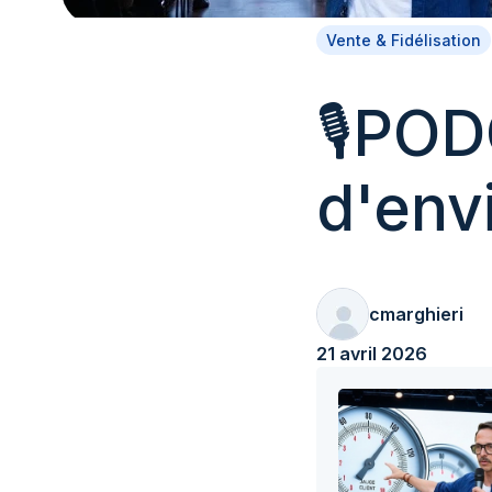
Vente & Fidélisation
🎙️PO
d'env
cmarghieri
21 avril 2026